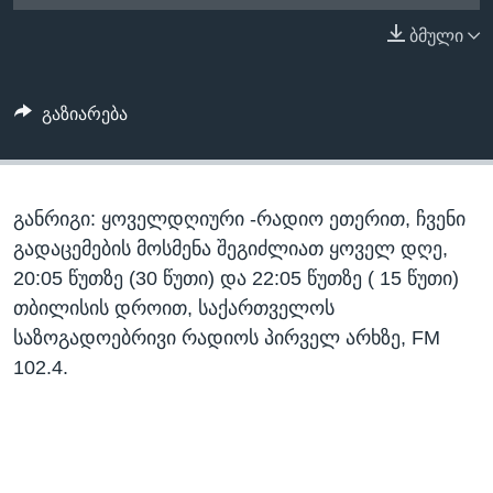
ᲡᲢᲣᲓᲘᲐ ᲕᲐᲨᲘᲜᲒᲢᲝᲜᲘ
ᲔᲙᲝᲜᲝᲛᲘᲙᲐ
ბმული
Learning English
ᲯᲐᲜᲛᲠᲗᲔᲚᲝᲑᲐ
ᲗᲕᲐᲚᲘ ᲒᲕᲐᲓᲔᲕᲜᲔᲗ
ᲛᲔᲪᲜᲘᲔᲠᲔᲑᲐ
გაზიარება
ᲘᲜᲢᲔᲠᲕᲘᲣ
ᲙᲣᲚᲢᲣᲠᲐ
ენები
განრიგი: ყოველდღიური -რადიო ეთერით, ჩვენი
ᲒᲐᲚᲘᲚᲔᲝ
გადაცემების მოსმენა შეგიძლიათ ყოველ დღე,
ᲓᲔᲖᲘᲜᲤᲝᲠᲛᲐᲪᲘᲐ
20:05 წუთზე (30 წუთი) და 22:05 წუთზე ( 15 წუთი)
თბილისის დროით, საქართველოს
საზოგადოებრივი რადიოს პირველ არხზე, FM
102.4.