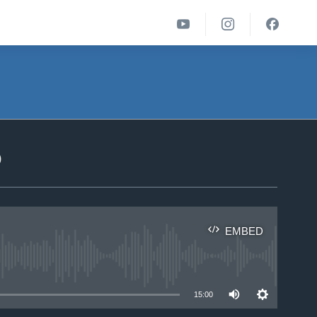
ა
EMBED
able
15:00