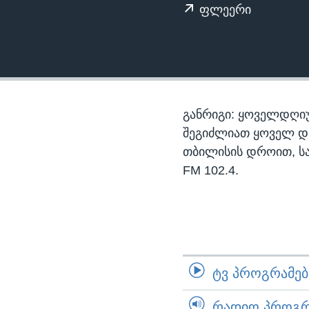
ᲡᲢᲣᲓᲘᲐ ᲕᲐᲨᲘᲜᲒᲢᲝᲜᲘ
ᲔᲙᲝᲜᲝᲛᲘᲙᲐ
ფლეერი
ᲯᲐᲜᲛᲠᲗᲔᲚᲝᲑᲐ
ᲛᲔᲪᲜᲘᲔᲠᲔᲑᲐ
ᲘᲜᲢᲔᲠᲕᲘᲣ
ᲙᲣᲚᲢᲣᲠᲐ
განრიგი: ყოველდღიუ
ᲒᲐᲚᲘᲚᲔᲝ
შეგიძლიათ ყოველ დღე,
თბილისის დროით, ს
ᲓᲔᲖᲘᲜᲤᲝᲠᲛᲐᲪᲘᲐ
FM 102.4.
ᲢᲕ ᲞᲠᲝᲒᲠᲐᲛᲔᲑᲘ
ᲠᲐᲓᲘᲝ ᲞᲠᲝᲒᲠᲐ