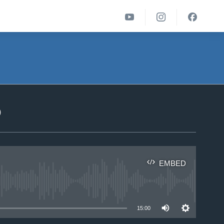
ა
EMBED
able
15:00