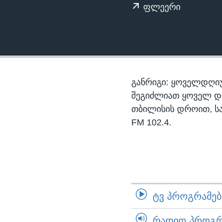
ᲡᲢᲣᲓᲘᲐ ᲕᲐᲨᲘᲜᲒᲢᲝᲜᲘ
ᲔᲙᲝᲜᲝᲛᲘᲙᲐ
ფლეერი
ᲯᲐᲜᲛᲠᲗᲔᲚᲝᲑᲐ
ᲛᲔᲪᲜᲘᲔᲠᲔᲑᲐ
ᲘᲜᲢᲔᲠᲕᲘᲣ
ᲙᲣᲚᲢᲣᲠᲐ
განრიგი: ყოველდღიუ
ᲒᲐᲚᲘᲚᲔᲝ
შეგიძლიათ ყოველ დღე,
თბილისის დროით, ს
ᲓᲔᲖᲘᲜᲤᲝᲠᲛᲐᲪᲘᲐ
FM 102.4.
ᲢᲕ ᲞᲠᲝᲒᲠᲐᲛᲔᲑᲘ
ᲠᲐᲓᲘᲝ ᲞᲠᲝᲒᲠᲐ