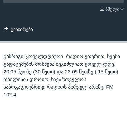
ᲡᲢᲣᲓᲘᲐ ᲕᲐᲨᲘᲜᲒᲢᲝᲜᲘ
ᲔᲙᲝᲜᲝᲛᲘᲙᲐ
ბმული
Learning English
ᲯᲐᲜᲛᲠᲗᲔᲚᲝᲑᲐ
ᲗᲕᲐᲚᲘ ᲒᲕᲐᲓᲔᲕᲜᲔᲗ
ᲛᲔᲪᲜᲘᲔᲠᲔᲑᲐ
გაზიარება
ᲘᲜᲢᲔᲠᲕᲘᲣ
ᲙᲣᲚᲢᲣᲠᲐ
ენები
განრიგი: ყოველდღიური -რადიო ეთერით, ჩვენი
ᲒᲐᲚᲘᲚᲔᲝ
გადაცემების მოსმენა შეგიძლიათ ყოველ დღე,
ᲓᲔᲖᲘᲜᲤᲝᲠᲛᲐᲪᲘᲐ
20:05 წუთზე (30 წუთი) და 22:05 წუთზე ( 15 წუთი)
თბილისის დროით, საქართველოს
საზოგადოებრივი რადიოს პირველ არხზე, FM
102.4.