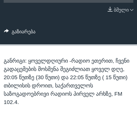
ᲡᲢᲣᲓᲘᲐ ᲕᲐᲨᲘᲜᲒᲢᲝᲜᲘ
ᲔᲙᲝᲜᲝᲛᲘᲙᲐ
ბმული
Learning English
ᲯᲐᲜᲛᲠᲗᲔᲚᲝᲑᲐ
ᲗᲕᲐᲚᲘ ᲒᲕᲐᲓᲔᲕᲜᲔᲗ
ᲛᲔᲪᲜᲘᲔᲠᲔᲑᲐ
გაზიარება
ᲘᲜᲢᲔᲠᲕᲘᲣ
ᲙᲣᲚᲢᲣᲠᲐ
ენები
განრიგი: ყოველდღიური -რადიო ეთერით, ჩვენი
ᲒᲐᲚᲘᲚᲔᲝ
გადაცემების მოსმენა შეგიძლიათ ყოველ დღე,
ᲓᲔᲖᲘᲜᲤᲝᲠᲛᲐᲪᲘᲐ
20:05 წუთზე (30 წუთი) და 22:05 წუთზე ( 15 წუთი)
თბილისის დროით, საქართველოს
საზოგადოებრივი რადიოს პირველ არხზე, FM
102.4.