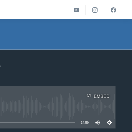
ა
EMBED
able
14:59