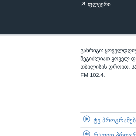
ᲡᲢᲣᲓᲘᲐ ᲕᲐᲨᲘᲜᲒᲢᲝᲜᲘ
ᲔᲙᲝᲜᲝᲛᲘᲙᲐ
ფლეერი
ᲯᲐᲜᲛᲠᲗᲔᲚᲝᲑᲐ
ᲛᲔᲪᲜᲘᲔᲠᲔᲑᲐ
ᲘᲜᲢᲔᲠᲕᲘᲣ
ᲙᲣᲚᲢᲣᲠᲐ
განრიგი: ყოველდღიუ
ᲒᲐᲚᲘᲚᲔᲝ
შეგიძლიათ ყოველ დღე,
თბილისის დროით, ს
ᲓᲔᲖᲘᲜᲤᲝᲠᲛᲐᲪᲘᲐ
FM 102.4.
ᲢᲕ ᲞᲠᲝᲒᲠᲐᲛᲔᲑᲘ
ᲠᲐᲓᲘᲝ ᲞᲠᲝᲒᲠᲐ