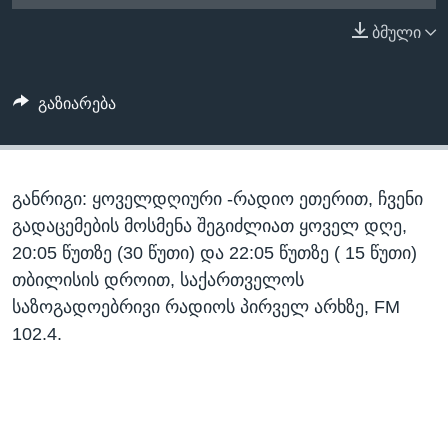
ᲡᲢᲣᲓᲘᲐ ᲕᲐᲨᲘᲜᲒᲢᲝᲜᲘ
ᲔᲙᲝᲜᲝᲛᲘᲙᲐ
ბმული
Learning English
ᲯᲐᲜᲛᲠᲗᲔᲚᲝᲑᲐ
ᲗᲕᲐᲚᲘ ᲒᲕᲐᲓᲔᲕᲜᲔᲗ
ᲛᲔᲪᲜᲘᲔᲠᲔᲑᲐ
გაზიარება
ᲘᲜᲢᲔᲠᲕᲘᲣ
ᲙᲣᲚᲢᲣᲠᲐ
ენები
განრიგი: ყოველდღიური -რადიო ეთერით, ჩვენი
ᲒᲐᲚᲘᲚᲔᲝ
გადაცემების მოსმენა შეგიძლიათ ყოველ დღე,
ᲓᲔᲖᲘᲜᲤᲝᲠᲛᲐᲪᲘᲐ
20:05 წუთზე (30 წუთი) და 22:05 წუთზე ( 15 წუთი)
თბილისის დროით, საქართველოს
საზოგადოებრივი რადიოს პირველ არხზე, FM
102.4.