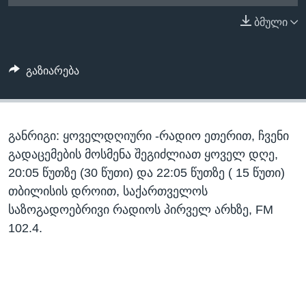
ᲡᲢᲣᲓᲘᲐ ᲕᲐᲨᲘᲜᲒᲢᲝᲜᲘ
ᲔᲙᲝᲜᲝᲛᲘᲙᲐ
ბმული
Learning English
ᲯᲐᲜᲛᲠᲗᲔᲚᲝᲑᲐ
ᲗᲕᲐᲚᲘ ᲒᲕᲐᲓᲔᲕᲜᲔᲗ
ᲛᲔᲪᲜᲘᲔᲠᲔᲑᲐ
გაზიარება
ᲘᲜᲢᲔᲠᲕᲘᲣ
ᲙᲣᲚᲢᲣᲠᲐ
ენები
განრიგი: ყოველდღიური -რადიო ეთერით, ჩვენი
ᲒᲐᲚᲘᲚᲔᲝ
გადაცემების მოსმენა შეგიძლიათ ყოველ დღე,
ᲓᲔᲖᲘᲜᲤᲝᲠᲛᲐᲪᲘᲐ
20:05 წუთზე (30 წუთი) და 22:05 წუთზე ( 15 წუთი)
თბილისის დროით, საქართველოს
საზოგადოებრივი რადიოს პირველ არხზე, FM
102.4.