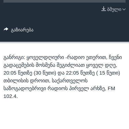
ᲡᲢᲣᲓᲘᲐ ᲕᲐᲨᲘᲜᲒᲢᲝᲜᲘ
ᲔᲙᲝᲜᲝᲛᲘᲙᲐ
ბმული
Learning English
ᲯᲐᲜᲛᲠᲗᲔᲚᲝᲑᲐ
ᲗᲕᲐᲚᲘ ᲒᲕᲐᲓᲔᲕᲜᲔᲗ
ᲛᲔᲪᲜᲘᲔᲠᲔᲑᲐ
გაზიარება
ᲘᲜᲢᲔᲠᲕᲘᲣ
ᲙᲣᲚᲢᲣᲠᲐ
ენები
განრიგი: ყოველდღიური -რადიო ეთერით, ჩვენი
ᲒᲐᲚᲘᲚᲔᲝ
გადაცემების მოსმენა შეგიძლიათ ყოველ დღე,
ᲓᲔᲖᲘᲜᲤᲝᲠᲛᲐᲪᲘᲐ
20:05 წუთზე (30 წუთი) და 22:05 წუთზე ( 15 წუთი)
თბილისის დროით, საქართველოს
საზოგადოებრივი რადიოს პირველ არხზე, FM
102.4.