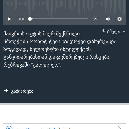
ᲡᲢᲣᲓᲘᲐ ᲕᲐᲨᲘᲜᲒᲢᲝᲜᲘ
ᲔᲙᲝᲜᲝᲛᲘᲙᲐ
No media source currently available
Learning English
ᲯᲐᲜᲛᲠᲗᲔᲚᲝᲑᲐ
0:00
5:19
ᲗᲕᲐᲚᲘ ᲒᲕᲐᲓᲔᲕᲜᲔᲗ
ᲛᲔᲪᲜᲘᲔᲠᲔᲑᲐ
ბმული
მაიკროსოფტის მიერ შექმნილი
ᲘᲜᲢᲔᲠᲕᲘᲣ
პროექტის რობოტ ტეის ნაადრევი დახურვა და
ᲙᲣᲚᲢᲣᲠᲐ
ზოგადად, ხელოვნური ინტელექტის
ენები
განვითარებასთან დაკავშირებული რისკები
ᲒᲐᲚᲘᲚᲔᲝ
რუბრიკაში “გალილეო”.
ᲓᲔᲖᲘᲜᲤᲝᲠᲛᲐᲪᲘᲐ
გაზიარება