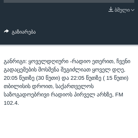
ᲡᲢᲣᲓᲘᲐ ᲕᲐᲨᲘᲜᲒᲢᲝᲜᲘ
ᲔᲙᲝᲜᲝᲛᲘᲙᲐ
ბმული
Learning English
ᲯᲐᲜᲛᲠᲗᲔᲚᲝᲑᲐ
ᲗᲕᲐᲚᲘ ᲒᲕᲐᲓᲔᲕᲜᲔᲗ
ᲛᲔᲪᲜᲘᲔᲠᲔᲑᲐ
გაზიარება
ᲘᲜᲢᲔᲠᲕᲘᲣ
ᲙᲣᲚᲢᲣᲠᲐ
ენები
განრიგი: ყოველდღიური -რადიო ეთერით, ჩვენი
ᲒᲐᲚᲘᲚᲔᲝ
გადაცემების მოსმენა შეგიძლიათ ყოველ დღე,
ᲓᲔᲖᲘᲜᲤᲝᲠᲛᲐᲪᲘᲐ
20:05 წუთზე (30 წუთი) და 22:05 წუთზე ( 15 წუთი)
თბილისის დროით, საქართველოს
საზოგადოებრივი რადიოს პირველ არხზე, FM
102.4.