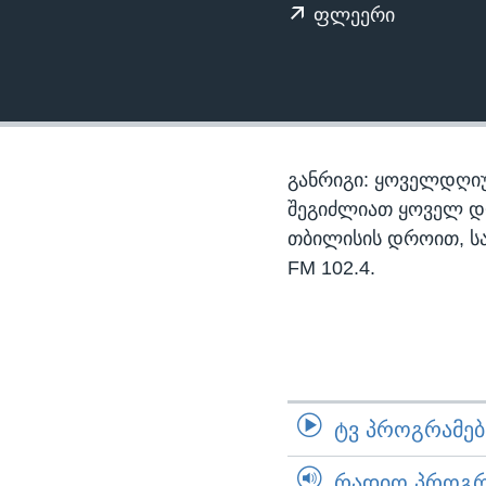
ᲡᲢᲣᲓᲘᲐ ᲕᲐᲨᲘᲜᲒᲢᲝᲜᲘ
ᲔᲙᲝᲜᲝᲛᲘᲙᲐ
ფლეერი
ᲯᲐᲜᲛᲠᲗᲔᲚᲝᲑᲐ
ᲛᲔᲪᲜᲘᲔᲠᲔᲑᲐ
ᲘᲜᲢᲔᲠᲕᲘᲣ
ᲙᲣᲚᲢᲣᲠᲐ
განრიგი: ყოველდღიუ
ᲒᲐᲚᲘᲚᲔᲝ
შეგიძლიათ ყოველ დღე,
თბილისის დროით, ს
ᲓᲔᲖᲘᲜᲤᲝᲠᲛᲐᲪᲘᲐ
FM 102.4.
ᲢᲕ ᲞᲠᲝᲒᲠᲐᲛᲔᲑᲘ
ᲠᲐᲓᲘᲝ ᲞᲠᲝᲒᲠᲐ