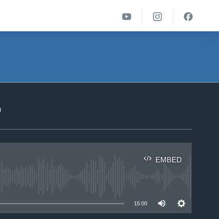
ა
EMBED
able
15:00