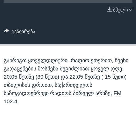
ᲡᲢᲣᲓᲘᲐ ᲕᲐᲨᲘᲜᲒᲢᲝᲜᲘ
ᲔᲙᲝᲜᲝᲛᲘᲙᲐ
ბმული
Learning English
ᲯᲐᲜᲛᲠᲗᲔᲚᲝᲑᲐ
ᲗᲕᲐᲚᲘ ᲒᲕᲐᲓᲔᲕᲜᲔᲗ
ᲛᲔᲪᲜᲘᲔᲠᲔᲑᲐ
გაზიარება
ᲘᲜᲢᲔᲠᲕᲘᲣ
ᲙᲣᲚᲢᲣᲠᲐ
ენები
განრიგი: ყოველდღიური -რადიო ეთერით, ჩვენი
ᲒᲐᲚᲘᲚᲔᲝ
გადაცემების მოსმენა შეგიძლიათ ყოველ დღე,
ᲓᲔᲖᲘᲜᲤᲝᲠᲛᲐᲪᲘᲐ
20:05 წუთზე (30 წუთი) და 22:05 წუთზე ( 15 წუთი)
თბილისის დროით, საქართველოს
საზოგადოებრივი რადიოს პირველ არხზე, FM
102.4.