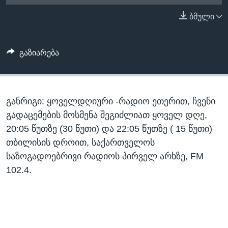
ᲡᲢᲣᲓᲘᲐ ᲕᲐᲨᲘᲜᲒᲢᲝᲜᲘ
ᲔᲙᲝᲜᲝᲛᲘᲙᲐ
ბმული
Learning English
ᲯᲐᲜᲛᲠᲗᲔᲚᲝᲑᲐ
ᲗᲕᲐᲚᲘ ᲒᲕᲐᲓᲔᲕᲜᲔᲗ
ᲛᲔᲪᲜᲘᲔᲠᲔᲑᲐ
გაზიარება
ᲘᲜᲢᲔᲠᲕᲘᲣ
ᲙᲣᲚᲢᲣᲠᲐ
ენები
განრიგი: ყოველდღიური -რადიო ეთერით, ჩვენი
ᲒᲐᲚᲘᲚᲔᲝ
გადაცემების მოსმენა შეგიძლიათ ყოველ დღე,
ᲓᲔᲖᲘᲜᲤᲝᲠᲛᲐᲪᲘᲐ
20:05 წუთზე (30 წუთი) და 22:05 წუთზე ( 15 წუთი)
თბილისის დროით, საქართველოს
საზოგადოებრივი რადიოს პირველ არხზე, FM
102.4.