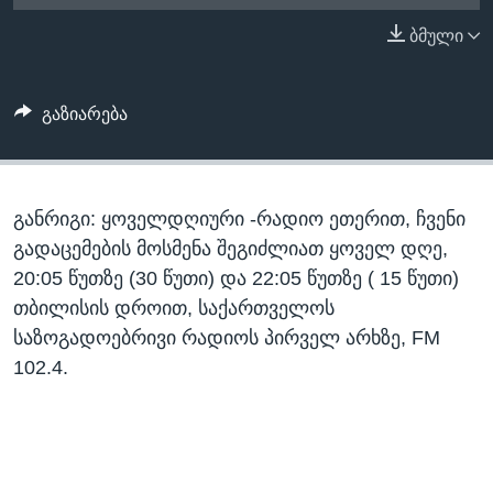
ᲡᲢᲣᲓᲘᲐ ᲕᲐᲨᲘᲜᲒᲢᲝᲜᲘ
ᲔᲙᲝᲜᲝᲛᲘᲙᲐ
ბმული
Learning English
ᲯᲐᲜᲛᲠᲗᲔᲚᲝᲑᲐ
ᲗᲕᲐᲚᲘ ᲒᲕᲐᲓᲔᲕᲜᲔᲗ
ᲛᲔᲪᲜᲘᲔᲠᲔᲑᲐ
გაზიარება
ᲘᲜᲢᲔᲠᲕᲘᲣ
ᲙᲣᲚᲢᲣᲠᲐ
ენები
განრიგი: ყოველდღიური -რადიო ეთერით, ჩვენი
ᲒᲐᲚᲘᲚᲔᲝ
გადაცემების მოსმენა შეგიძლიათ ყოველ დღე,
ᲓᲔᲖᲘᲜᲤᲝᲠᲛᲐᲪᲘᲐ
20:05 წუთზე (30 წუთი) და 22:05 წუთზე ( 15 წუთი)
თბილისის დროით, საქართველოს
საზოგადოებრივი რადიოს პირველ არხზე, FM
102.4.