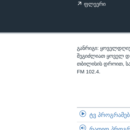
ᲡᲢᲣᲓᲘᲐ ᲕᲐᲨᲘᲜᲒᲢᲝᲜᲘ
ᲔᲙᲝᲜᲝᲛᲘᲙᲐ
ფლეერი
ᲯᲐᲜᲛᲠᲗᲔᲚᲝᲑᲐ
ᲛᲔᲪᲜᲘᲔᲠᲔᲑᲐ
ᲘᲜᲢᲔᲠᲕᲘᲣ
ᲙᲣᲚᲢᲣᲠᲐ
განრიგი: ყოველდღიუ
ᲒᲐᲚᲘᲚᲔᲝ
შეგიძლიათ ყოველ დღე,
თბილისის დროით, ს
ᲓᲔᲖᲘᲜᲤᲝᲠᲛᲐᲪᲘᲐ
FM 102.4.
ᲢᲕ ᲞᲠᲝᲒᲠᲐᲛᲔᲑᲘ
ᲠᲐᲓᲘᲝ ᲞᲠᲝᲒᲠᲐ