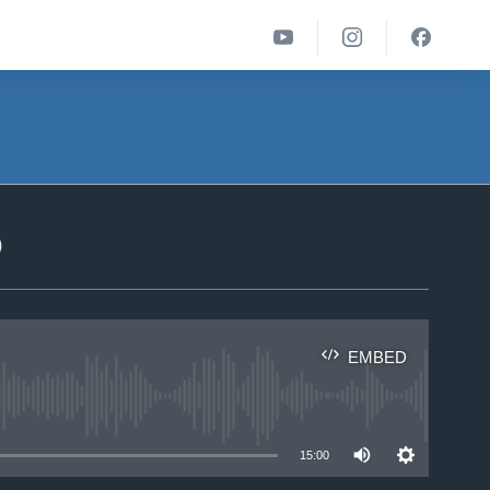
ა
EMBED
able
15:00