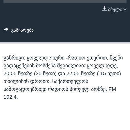
ᲡᲢᲣᲓᲘᲐ ᲕᲐᲨᲘᲜᲒᲢᲝᲜᲘ
ᲔᲙᲝᲜᲝᲛᲘᲙᲐ
ბმული
Learning English
ᲯᲐᲜᲛᲠᲗᲔᲚᲝᲑᲐ
ᲗᲕᲐᲚᲘ ᲒᲕᲐᲓᲔᲕᲜᲔᲗ
ᲛᲔᲪᲜᲘᲔᲠᲔᲑᲐ
გაზიარება
ᲘᲜᲢᲔᲠᲕᲘᲣ
ᲙᲣᲚᲢᲣᲠᲐ
ენები
განრიგი: ყოველდღიური -რადიო ეთერით, ჩვენი
ᲒᲐᲚᲘᲚᲔᲝ
გადაცემების მოსმენა შეგიძლიათ ყოველ დღე,
ᲓᲔᲖᲘᲜᲤᲝᲠᲛᲐᲪᲘᲐ
20:05 წუთზე (30 წუთი) და 22:05 წუთზე ( 15 წუთი)
თბილისის დროით, საქართველოს
საზოგადოებრივი რადიოს პირველ არხზე, FM
102.4.