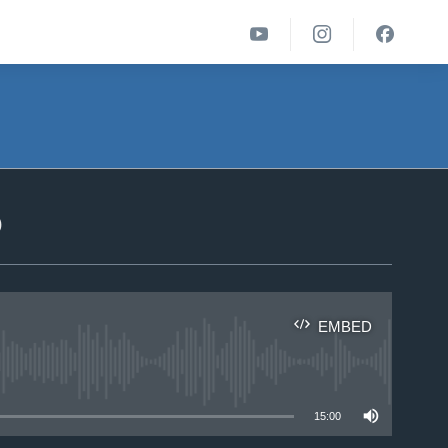
ა
EMBED
able
15:00