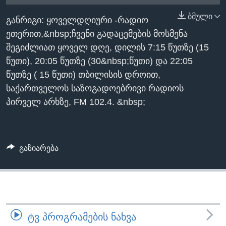
ᲡᲢᲣᲓᲘᲐ ᲕᲐᲨᲘᲜᲒᲢᲝᲜᲘ
ᲔᲙᲝᲜᲝᲛᲘᲙᲐ
ბმული
Learning English
განრიგი: ყოველდღიური -რადიო
ᲯᲐᲜᲛᲠᲗᲔᲚᲝᲑᲐ
ეთერით,&nbsp;ჩვენი გადაცემების მოსმენა
ᲗᲕᲐᲚᲘ ᲒᲕᲐᲓᲔᲕᲜᲔᲗ
ᲛᲔᲪᲜᲘᲔᲠᲔᲑᲐ
შეგიძლიათ ყოველ დღე, დილის 7:15 წუთზე (15
წუთი), 20:05 წუთზე (30&nbsp;წუთი) და 22:05
ᲘᲜᲢᲔᲠᲕᲘᲣ
წუთზე ( 15 წუთი) თბილისის დროით,
ᲙᲣᲚᲢᲣᲠᲐ
საქართველოს საზოგადოებრივი რადიოს
ენები
ᲒᲐᲚᲘᲚᲔᲝ
პირველ არხზე, FM 102.4. &nbsp;
ᲓᲔᲖᲘᲜᲤᲝᲠᲛᲐᲪᲘᲐ
გაზიარება
ᲢᲕ ᲞᲠᲝᲒᲠᲐᲛᲔᲑᲘᲡ ᲜᲐᲮᲕᲐ