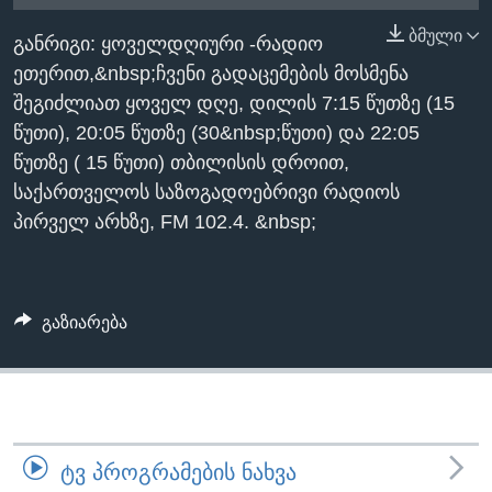
ᲡᲢᲣᲓᲘᲐ ᲕᲐᲨᲘᲜᲒᲢᲝᲜᲘ
ᲔᲙᲝᲜᲝᲛᲘᲙᲐ
ბმული
Learning English
განრიგი: ყოველდღიური -რადიო
ᲯᲐᲜᲛᲠᲗᲔᲚᲝᲑᲐ
ეთერით,&nbsp;ჩვენი გადაცემების მოსმენა
ᲗᲕᲐᲚᲘ ᲒᲕᲐᲓᲔᲕᲜᲔᲗ
ᲛᲔᲪᲜᲘᲔᲠᲔᲑᲐ
შეგიძლიათ ყოველ დღე, დილის 7:15 წუთზე (15
წუთი), 20:05 წუთზე (30&nbsp;წუთი) და 22:05
ᲘᲜᲢᲔᲠᲕᲘᲣ
წუთზე ( 15 წუთი) თბილისის დროით,
ᲙᲣᲚᲢᲣᲠᲐ
საქართველოს საზოგადოებრივი რადიოს
ენები
ᲒᲐᲚᲘᲚᲔᲝ
პირველ არხზე, FM 102.4. &nbsp;
ᲓᲔᲖᲘᲜᲤᲝᲠᲛᲐᲪᲘᲐ
გაზიარება
ᲢᲕ ᲞᲠᲝᲒᲠᲐᲛᲔᲑᲘᲡ ᲜᲐᲮᲕᲐ