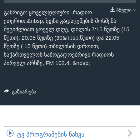
ᲡᲢᲣᲓᲘᲐ ᲕᲐᲨᲘᲜᲒᲢᲝᲜᲘ
ᲔᲙᲝᲜᲝᲛᲘᲙᲐ
ბმული
Learning English
განრიგი: ყოველდღიური -რადიო
ᲯᲐᲜᲛᲠᲗᲔᲚᲝᲑᲐ
ეთერით,&nbsp;ჩვენი გადაცემების მოსმენა
ᲗᲕᲐᲚᲘ ᲒᲕᲐᲓᲔᲕᲜᲔᲗ
ᲛᲔᲪᲜᲘᲔᲠᲔᲑᲐ
შეგიძლიათ ყოველ დღე, დილის 7:15 წუთზე (15
წუთი), 20:05 წუთზე (30&nbsp;წუთი) და 22:05
ᲘᲜᲢᲔᲠᲕᲘᲣ
წუთზე ( 15 წუთი) თბილისის დროით,
ᲙᲣᲚᲢᲣᲠᲐ
საქართველოს საზოგადოებრივი რადიოს
ენები
ᲒᲐᲚᲘᲚᲔᲝ
პირველ არხზე, FM 102.4. &nbsp;
ᲓᲔᲖᲘᲜᲤᲝᲠᲛᲐᲪᲘᲐ
გაზიარება
ᲢᲕ ᲞᲠᲝᲒᲠᲐᲛᲔᲑᲘᲡ ᲜᲐᲮᲕᲐ