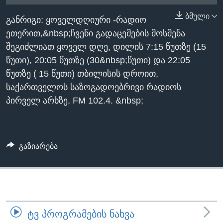
ᲡᲢᲣᲓᲘᲐ ᲕᲐᲨᲘᲜᲒᲢᲝᲜᲘ
ᲔᲙᲝᲜᲝᲛᲘᲙᲐ
ბმული
Learning English
განრიგი: ყოველდღიური -რადიო
ᲯᲐᲜᲛᲠᲗᲔᲚᲝᲑᲐ
ეთერით,&nbsp;ჩვენი გადაცემების მოსმენა
ᲗᲕᲐᲚᲘ ᲒᲕᲐᲓᲔᲕᲜᲔᲗ
ᲛᲔᲪᲜᲘᲔᲠᲔᲑᲐ
შეგიძლიათ ყოველ დღე, დილის 7:15 წუთზე (15
წუთი), 20:05 წუთზე (30&nbsp;წუთი) და 22:05
ᲘᲜᲢᲔᲠᲕᲘᲣ
წუთზე ( 15 წუთი) თბილისის დროით,
ᲙᲣᲚᲢᲣᲠᲐ
საქართველოს საზოგადოებრივი რადიოს
ენები
ᲒᲐᲚᲘᲚᲔᲝ
პირველ არხზე, FM 102.4. &nbsp;
ᲓᲔᲖᲘᲜᲤᲝᲠᲛᲐᲪᲘᲐ
გაზიარება
ᲢᲕ ᲞᲠᲝᲒᲠᲐᲛᲔᲑᲘᲡ ᲜᲐᲮᲕᲐ