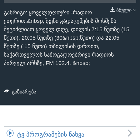
ᲡᲢᲣᲓᲘᲐ ᲕᲐᲨᲘᲜᲒᲢᲝᲜᲘ
ᲔᲙᲝᲜᲝᲛᲘᲙᲐ
ბმული
Learning English
განრიგი: ყოველდღიური -რადიო
ᲯᲐᲜᲛᲠᲗᲔᲚᲝᲑᲐ
ეთერით,&nbsp;ჩვენი გადაცემების მოსმენა
ᲗᲕᲐᲚᲘ ᲒᲕᲐᲓᲔᲕᲜᲔᲗ
ᲛᲔᲪᲜᲘᲔᲠᲔᲑᲐ
შეგიძლიათ ყოველ დღე, დილის 7:15 წუთზე (15
წუთი), 20:05 წუთზე (30&nbsp;წუთი) და 22:05
ᲘᲜᲢᲔᲠᲕᲘᲣ
წუთზე ( 15 წუთი) თბილისის დროით,
ᲙᲣᲚᲢᲣᲠᲐ
საქართველოს საზოგადოებრივი რადიოს
ენები
ᲒᲐᲚᲘᲚᲔᲝ
პირველ არხზე, FM 102.4. &nbsp;
ᲓᲔᲖᲘᲜᲤᲝᲠᲛᲐᲪᲘᲐ
გაზიარება
ᲢᲕ ᲞᲠᲝᲒᲠᲐᲛᲔᲑᲘᲡ ᲜᲐᲮᲕᲐ