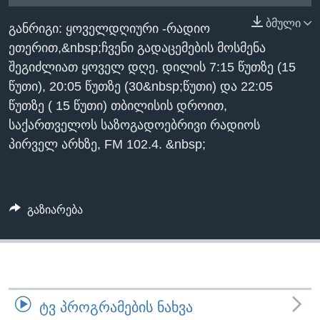
ᲡᲢᲣᲓᲘᲐ ᲕᲐᲨᲘᲜᲒᲢᲝᲜᲘ
ᲔᲙᲝᲜᲝᲛᲘᲙᲐ
ბმული
Learning English
განრიგი: ყოველდღიური -რადიო
ᲯᲐᲜᲛᲠᲗᲔᲚᲝᲑᲐ
ეთერით,&nbsp;ჩვენი გადაცემების მოსმენა
ᲗᲕᲐᲚᲘ ᲒᲕᲐᲓᲔᲕᲜᲔᲗ
ᲛᲔᲪᲜᲘᲔᲠᲔᲑᲐ
შეგიძლიათ ყოველ დღე, დილის 7:15 წუთზე (15
წუთი), 20:05 წუთზე (30&nbsp;წუთი) და 22:05
ᲘᲜᲢᲔᲠᲕᲘᲣ
წუთზე ( 15 წუთი) თბილისის დროით,
ᲙᲣᲚᲢᲣᲠᲐ
საქართველოს საზოგადოებრივი რადიოს
ენები
ᲒᲐᲚᲘᲚᲔᲝ
პირველ არხზე, FM 102.4. &nbsp;
ᲓᲔᲖᲘᲜᲤᲝᲠᲛᲐᲪᲘᲐ
გაზიარება
ᲢᲕ ᲞᲠᲝᲒᲠᲐᲛᲔᲑᲘᲡ ᲜᲐᲮᲕᲐ