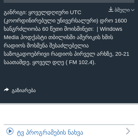
ᲡᲢᲣᲓᲘᲐ ᲕᲐᲨᲘᲜᲒᲢᲝᲜᲘ
ᲔᲙᲝᲜᲝᲛᲘᲙᲐ
ბმული
Learning English
განრიგი: ყოველდღიური UTC
ᲯᲐᲜᲛᲠᲗᲔᲚᲝᲑᲐ
(კოორდინირებული უნივერსალური) დრო 1600
ᲗᲕᲐᲚᲘ ᲒᲕᲐᲓᲔᲕᲜᲔᲗ
ᲛᲔᲪᲜᲘᲔᲠᲔᲑᲐ
ხანგრძლიობა 60 წუთი მოისმინეთ: | Windows
Media პოდქასტი თბილისში ამერიკის ხმის
ᲘᲜᲢᲔᲠᲕᲘᲣ
რადიოს მოსმენა შესაძლებელია
ᲙᲣᲚᲢᲣᲠᲐ
საზოგადოებრივი რადიოს პირველ არხზე, 20-21
ენები
ᲒᲐᲚᲘᲚᲔᲝ
საათამდე, ყოველ დღე ( FM 102.4).
ᲓᲔᲖᲘᲜᲤᲝᲠᲛᲐᲪᲘᲐ
გაზიარება
ᲢᲕ ᲞᲠᲝᲒᲠᲐᲛᲔᲑᲘᲡ ᲜᲐᲮᲕᲐ