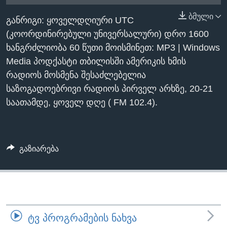
ᲡᲢᲣᲓᲘᲐ ᲕᲐᲨᲘᲜᲒᲢᲝᲜᲘ
ᲔᲙᲝᲜᲝᲛᲘᲙᲐ
ბმული
Learning English
განრიგი: ყოველდღიური UTC
ᲯᲐᲜᲛᲠᲗᲔᲚᲝᲑᲐ
(კოორდინირებული უნივერსალური) დრო 1600
ᲗᲕᲐᲚᲘ ᲒᲕᲐᲓᲔᲕᲜᲔᲗ
ᲛᲔᲪᲜᲘᲔᲠᲔᲑᲐ
ხანგრძლიობა 60 წუთი მოისმინეთ: MP3 | Windows
Media პოდქასტი თბილისში ამერიკის ხმის
ᲘᲜᲢᲔᲠᲕᲘᲣ
რადიოს მოსმენა შესაძლებელია
ᲙᲣᲚᲢᲣᲠᲐ
საზოგადოებრივი რადიოს პირველ არხზე, 20-21
ენები
ᲒᲐᲚᲘᲚᲔᲝ
საათამდე, ყოველ დღე ( FM 102.4).
ᲓᲔᲖᲘᲜᲤᲝᲠᲛᲐᲪᲘᲐ
გაზიარება
ᲢᲕ ᲞᲠᲝᲒᲠᲐᲛᲔᲑᲘᲡ ᲜᲐᲮᲕᲐ