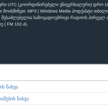
ური UTC (კოორდინირებული უნივერსალური) დრო 1
ი მოისმინეთ: MP3 | Windows Media პოდქასტი თბილი
ა შესაძლებელია საზოგადოებრივი რადიოს პირველ ა
 ( FM 102.4).
Ს ᲜᲐᲮᲕᲐ
ᲛᲔᲑᲘᲡ ᲜᲐᲮᲕᲐ