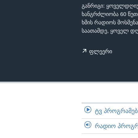
ᲡᲢᲣᲓᲘᲐ ᲕᲐᲨᲘᲜᲒᲢᲝᲜᲘ
ᲔᲙᲝᲜᲝᲛᲘᲙᲐ
განრიგი: ყოველდღი
ᲯᲐᲜᲛᲠᲗᲔᲚᲝᲑᲐ
ხანგრძლიობა 60 წუთ
ხმის რადიოს მოსმენ
ᲛᲔᲪᲜᲘᲔᲠᲔᲑᲐ
საათამდე, ყოველ დღე
ᲘᲜᲢᲔᲠᲕᲘᲣ
ᲙᲣᲚᲢᲣᲠᲐ
ფლეერი
ᲒᲐᲚᲘᲚᲔᲝ
ᲓᲔᲖᲘᲜᲤᲝᲠᲛᲐᲪᲘᲐ
ᲢᲕ ᲞᲠᲝᲒᲠᲐᲛᲔᲑᲘ
ᲠᲐᲓᲘᲝ ᲞᲠᲝᲒᲠᲐ