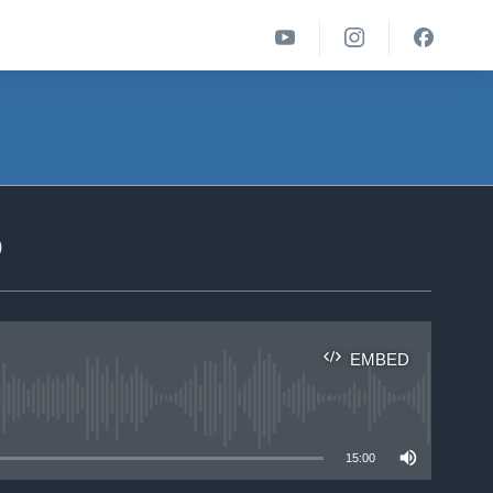
ა
EMBED
able
15:00