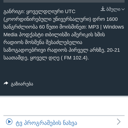
ᲡᲢᲣᲓᲘᲐ ᲕᲐᲨᲘᲜᲒᲢᲝᲜᲘ
ᲔᲙᲝᲜᲝᲛᲘᲙᲐ
ბმული
Learning English
განრიგი: ყოველდღიური UTC
ᲯᲐᲜᲛᲠᲗᲔᲚᲝᲑᲐ
(კოორდინირებული უნივერსალური) დრო 1600
ᲗᲕᲐᲚᲘ ᲒᲕᲐᲓᲔᲕᲜᲔᲗ
ᲛᲔᲪᲜᲘᲔᲠᲔᲑᲐ
ხანგრძლიობა 60 წუთი მოისმინეთ: MP3 | Windows
Media პოდქასტი თბილისში ამერიკის ხმის
ᲘᲜᲢᲔᲠᲕᲘᲣ
რადიოს მოსმენა შესაძლებელია
ᲙᲣᲚᲢᲣᲠᲐ
საზოგადოებრივი რადიოს პირველ არხზე, 20-21
ენები
ᲒᲐᲚᲘᲚᲔᲝ
საათამდე, ყოველ დღე ( FM 102.4).
ᲓᲔᲖᲘᲜᲤᲝᲠᲛᲐᲪᲘᲐ
გაზიარება
ᲢᲕ ᲞᲠᲝᲒᲠᲐᲛᲔᲑᲘᲡ ᲜᲐᲮᲕᲐ