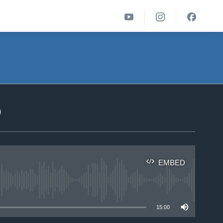
ა
EMBED
able
15:00