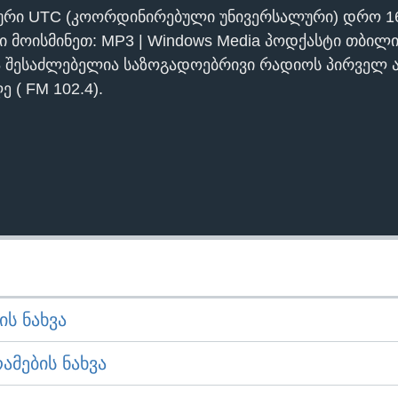
ური UTC (კოორდინირებული უნივერსალური) დრო 1
ი მოისმინეთ: MP3 | Windows Media პოდქასტი თბილი
ა შესაძლებელია საზოგადოებრივი რადიოს პირველ ა
 ( FM 102.4).
Ს ᲜᲐᲮᲕᲐ
ᲛᲔᲑᲘᲡ ᲜᲐᲮᲕᲐ