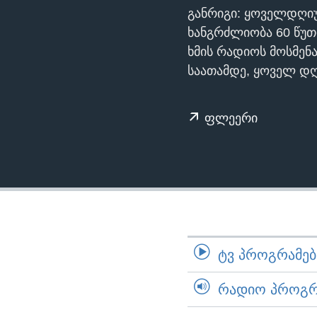
ᲡᲢᲣᲓᲘᲐ ᲕᲐᲨᲘᲜᲒᲢᲝᲜᲘ
ᲔᲙᲝᲜᲝᲛᲘᲙᲐ
განრიგი: ყოველდღი
ᲯᲐᲜᲛᲠᲗᲔᲚᲝᲑᲐ
ხანგრძლიობა 60 წუთ
ხმის რადიოს მოსმენ
ᲛᲔᲪᲜᲘᲔᲠᲔᲑᲐ
საათამდე, ყოველ დღე
ᲘᲜᲢᲔᲠᲕᲘᲣ
ᲙᲣᲚᲢᲣᲠᲐ
ფლეერი
ᲒᲐᲚᲘᲚᲔᲝ
ᲓᲔᲖᲘᲜᲤᲝᲠᲛᲐᲪᲘᲐ
ᲢᲕ ᲞᲠᲝᲒᲠᲐᲛᲔᲑᲘ
ᲠᲐᲓᲘᲝ ᲞᲠᲝᲒᲠᲐ