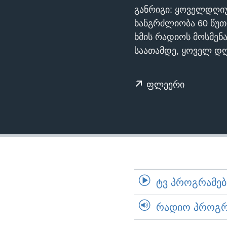
ᲡᲢᲣᲓᲘᲐ ᲕᲐᲨᲘᲜᲒᲢᲝᲜᲘ
ᲔᲙᲝᲜᲝᲛᲘᲙᲐ
განრიგი: ყოველდღი
ᲯᲐᲜᲛᲠᲗᲔᲚᲝᲑᲐ
ხანგრძლიობა 60 წუთ
ხმის რადიოს მოსმენ
ᲛᲔᲪᲜᲘᲔᲠᲔᲑᲐ
საათამდე, ყოველ დღე
ᲘᲜᲢᲔᲠᲕᲘᲣ
ᲙᲣᲚᲢᲣᲠᲐ
ფლეერი
ᲒᲐᲚᲘᲚᲔᲝ
ᲓᲔᲖᲘᲜᲤᲝᲠᲛᲐᲪᲘᲐ
ᲢᲕ ᲞᲠᲝᲒᲠᲐᲛᲔᲑᲘ
ᲠᲐᲓᲘᲝ ᲞᲠᲝᲒᲠᲐ