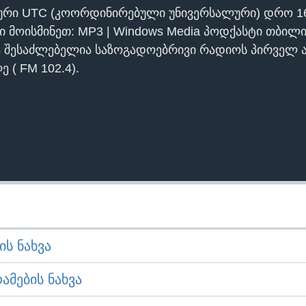
ური UTC (კოორდინირებული უნივერსალური) დრო 1
ი მოისმინეთ: MP3 | Windows Media პოდქასტი თბილი
ა შესაძლებელია საზოგადოებრივი რადიოს პირველ ა
 ( FM 102.4).
Ს ᲜᲐᲮᲕᲐ
ᲛᲔᲑᲘᲡ ᲜᲐᲮᲕᲐ