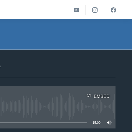
ა
EMBED
able
15:00