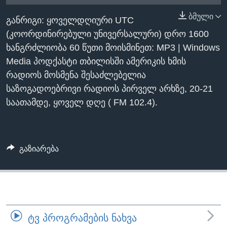
ᲡᲢᲣᲓᲘᲐ ᲕᲐᲨᲘᲜᲒᲢᲝᲜᲘ
ᲔᲙᲝᲜᲝᲛᲘᲙᲐ
ბმული
Learning English
განრიგი: ყოველდღიური UTC
ᲯᲐᲜᲛᲠᲗᲔᲚᲝᲑᲐ
(კოორდინირებული უნივერსალური) დრო 1600
ᲗᲕᲐᲚᲘ ᲒᲕᲐᲓᲔᲕᲜᲔᲗ
ᲛᲔᲪᲜᲘᲔᲠᲔᲑᲐ
ხანგრძლიობა 60 წუთი მოისმინეთ: MP3 | Windows
Media პოდქასტი თბილისში ამერიკის ხმის
ᲘᲜᲢᲔᲠᲕᲘᲣ
რადიოს მოსმენა შესაძლებელია
ᲙᲣᲚᲢᲣᲠᲐ
საზოგადოებრივი რადიოს პირველ არხზე, 20-21
ენები
ᲒᲐᲚᲘᲚᲔᲝ
საათამდე, ყოველ დღე ( FM 102.4).
ᲓᲔᲖᲘᲜᲤᲝᲠᲛᲐᲪᲘᲐ
გაზიარება
ᲢᲕ ᲞᲠᲝᲒᲠᲐᲛᲔᲑᲘᲡ ᲜᲐᲮᲕᲐ