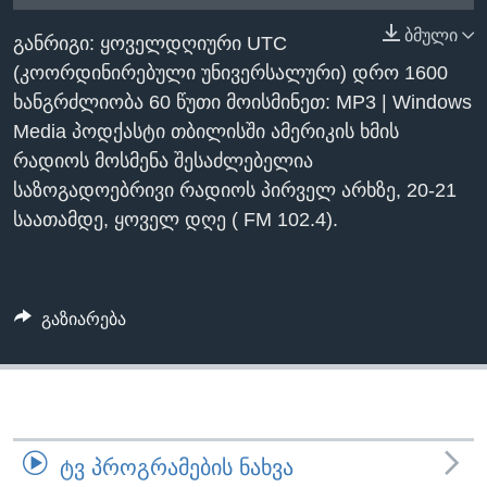
ᲡᲢᲣᲓᲘᲐ ᲕᲐᲨᲘᲜᲒᲢᲝᲜᲘ
ᲔᲙᲝᲜᲝᲛᲘᲙᲐ
ბმული
Learning English
განრიგი: ყოველდღიური UTC
ᲯᲐᲜᲛᲠᲗᲔᲚᲝᲑᲐ
(კოორდინირებული უნივერსალური) დრო 1600
ᲗᲕᲐᲚᲘ ᲒᲕᲐᲓᲔᲕᲜᲔᲗ
ᲛᲔᲪᲜᲘᲔᲠᲔᲑᲐ
ხანგრძლიობა 60 წუთი მოისმინეთ: MP3 | Windows
Media პოდქასტი თბილისში ამერიკის ხმის
ᲘᲜᲢᲔᲠᲕᲘᲣ
რადიოს მოსმენა შესაძლებელია
ᲙᲣᲚᲢᲣᲠᲐ
საზოგადოებრივი რადიოს პირველ არხზე, 20-21
ენები
ᲒᲐᲚᲘᲚᲔᲝ
საათამდე, ყოველ დღე ( FM 102.4).
ᲓᲔᲖᲘᲜᲤᲝᲠᲛᲐᲪᲘᲐ
გაზიარება
ᲢᲕ ᲞᲠᲝᲒᲠᲐᲛᲔᲑᲘᲡ ᲜᲐᲮᲕᲐ