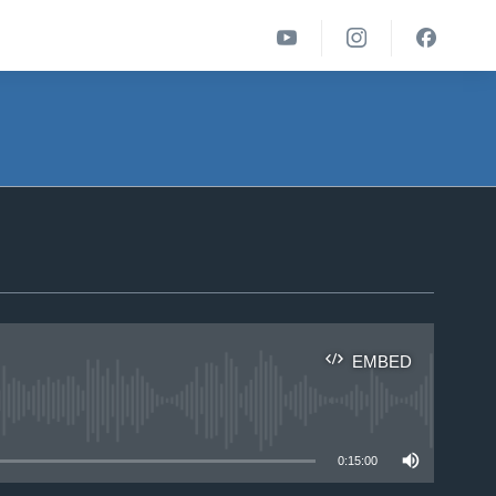
EMBED
able
0:15:00