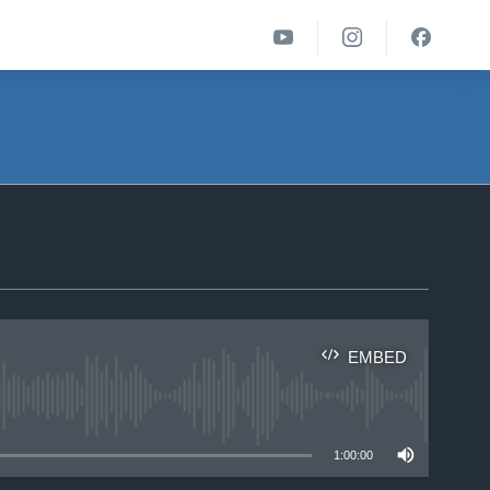
EMBED
able
1:00:00