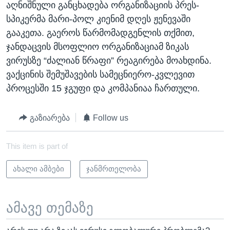
აღნიშნული განცხადება ორგანიზაციის პრეს-
ᲡᲢᲣᲓᲘᲐ ᲕᲐᲨᲘᲜᲒᲢᲝᲜᲘ
ᲔᲙᲝᲜᲝᲛᲘᲙᲐ
Learning English
სპიკერმა მარი-პოლ კიენიმ დღეს ჟენევაში
ᲯᲐᲜᲛᲠᲗᲔᲚᲝᲑᲐ
გააკეთა. გაეროს წარმომადგენლის თქმით,
ჯანდაცვის მსოფლიო ორგანიზაციამ ზიკას
ᲗᲕᲐᲚᲘ ᲒᲕᲐᲓᲔᲕᲜᲔᲗ
ᲛᲔᲪᲜᲘᲔᲠᲔᲑᲐ
ვირუსზე “ძალიან წრაფი” რეაგირება მოახდინა.
ᲘᲜᲢᲔᲠᲕᲘᲣ
ვაქცინის შემუშავების სამეცნიერო-კვლევით
ᲙᲣᲚᲢᲣᲠᲐ
პროცესში 15 ჯგუფი და კომპანიაა ჩართული.
ენები
ᲒᲐᲚᲘᲚᲔᲝ
გაზიარება
Follow us
ᲓᲔᲖᲘᲜᲤᲝᲠᲛᲐᲪᲘᲐ
This item is part of
ახალი ამბები
ჯანმრთელობა
ამავე თემაზე