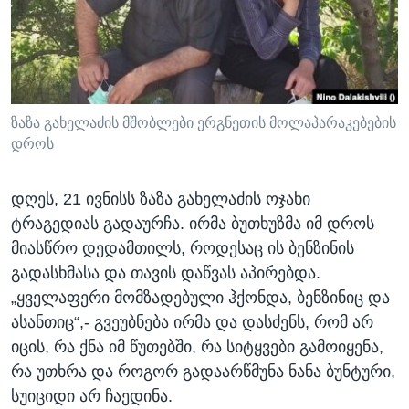
ᲡᲢᲣᲓᲘᲐ ᲕᲐᲨᲘᲜᲒᲢᲝᲜᲘ
ᲔᲙᲝᲜᲝᲛᲘᲙᲐ
Learning English
ᲯᲐᲜᲛᲠᲗᲔᲚᲝᲑᲐ
ᲗᲕᲐᲚᲘ ᲒᲕᲐᲓᲔᲕᲜᲔᲗ
ᲛᲔᲪᲜᲘᲔᲠᲔᲑᲐ
ᲘᲜᲢᲔᲠᲕᲘᲣ
ზაზა გახელაძის მშობლები ერგნეთის მოლაპარაკებების
დროს
ᲙᲣᲚᲢᲣᲠᲐ
ენები
ᲒᲐᲚᲘᲚᲔᲝ
დღეს, 21 ივნისს ზაზა გახელაძის ოჯახი
ᲓᲔᲖᲘᲜᲤᲝᲠᲛᲐᲪᲘᲐ
ტრაგედიას გადაურჩა. ირმა ბუთხუზმა იმ დროს
მიასწრო დედამთილს, როდესაც ის ბენზინის
გადასხმასა და თავის დაწვას აპირებდა.
„ყველაფერი მომზადებული ჰქონდა, ბენზინიც და
ასანთიც“,- გვეუბნება ირმა და დასძენს, რომ არ
იცის, რა ქნა იმ წუთებში, რა სიტყვები გამოიყენა,
რა უთხრა და როგორ გადაარწმუნა ნანა ბუნტური,
სუიციდი არ ჩაედინა.