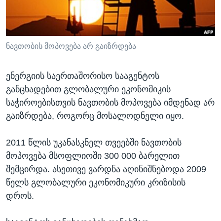
ᲡᲢᲣᲓᲘᲐ ᲕᲐᲨᲘᲜᲒᲢᲝᲜᲘ
ᲔᲙᲝᲜᲝᲛᲘᲙᲐ
Learning English
ᲯᲐᲜᲛᲠᲗᲔᲚᲝᲑᲐ
ᲗᲕᲐᲚᲘ ᲒᲕᲐᲓᲔᲕᲜᲔᲗ
ᲛᲔᲪᲜᲘᲔᲠᲔᲑᲐ
ნავთობის მოპოვება არ გაიზრდება
ᲘᲜᲢᲔᲠᲕᲘᲣ
ენერგიის საერთაშორისო სააგენტოს
ᲙᲣᲚᲢᲣᲠᲐ
განცხადებით გლობალური ეკონომიკის
ენები
ᲒᲐᲚᲘᲚᲔᲝ
საჭიროებისთვის ნავთობის მოპოვება იმდენად არ
გაიზრდება, როგორც მოსალოდნელი იყო.
ᲓᲔᲖᲘᲜᲤᲝᲠᲛᲐᲪᲘᲐ
2011 წლის უკანასკნელ თვეებში ნავთობის
მოპოვება მსოფლიოში 300 000 ბარელით
შემცირდა. ასეთივე ვარდნა აღინიშნებოდა 2009
წელს გლობალური ეკონომიკური კრიზისის
დროს.