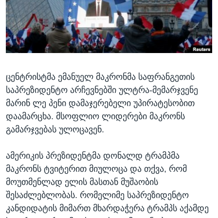
ᲡᲢᲣᲓᲘᲐ ᲕᲐᲨᲘᲜᲒᲢᲝᲜᲘ
ᲔᲙᲝᲜᲝᲛᲘᲙᲐ
Learning English
ᲯᲐᲜᲛᲠᲗᲔᲚᲝᲑᲐ
ᲗᲕᲐᲚᲘ ᲒᲕᲐᲓᲔᲕᲜᲔᲗ
ᲛᲔᲪᲜᲘᲔᲠᲔᲑᲐ
ᲘᲜᲢᲔᲠᲕᲘᲣ
ცენტრისტმა ემანუელ მაკრონმა საფრანგეთის
ᲙᲣᲚᲢᲣᲠᲐ
ენები
საპრეზიდენტო არჩევნებში ულტრა-მემარჯვენე
ᲒᲐᲚᲘᲚᲔᲝ
მარინ ლე პენი დამაჯერებელი უპირატესობით
ᲓᲔᲖᲘᲜᲤᲝᲠᲛᲐᲪᲘᲐ
დაამარცხა. მსოფლიო ლიდერები მაკრონს
გამარჯვებას ულოცავენ.
ამერიკის პრეზიდენტმა დონალდ ტრამპმა
მაკრონს ტვიტერით მიულოცა და თქვა, რომ
მოუთმენლად ელის მასთან მუშაობის
შესაძლებლობას. რომელიმე საპრეზიდენტო
კანდიდატის მიმართ მხარდაჭერა ტრამპს აქამდე