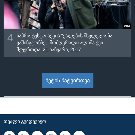
4
საპროტესტო აქცია "ქალების მსვლელობა
ვაშინგტონზე," მომღერალი ალიშა ქეი
შეუერთდა, 21 იანვარი, 2017
მეტის ჩატვირთვა
ᲗᲕᲐᲚᲘ ᲒᲕᲐᲓᲔᲕᲜᲔᲗ