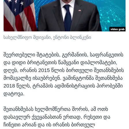
ᲡᲢᲣᲓᲘᲐ ᲕᲐᲨᲘᲜᲒᲢᲝᲜᲘ
ᲔᲙᲝᲜᲝᲛᲘᲙᲐ
Learning English
ᲯᲐᲜᲛᲠᲗᲔᲚᲝᲑᲐ
ᲗᲕᲐᲚᲘ ᲒᲕᲐᲓᲔᲕᲜᲔᲗ
ᲛᲔᲪᲜᲘᲔᲠᲔᲑᲐ
ᲘᲜᲢᲔᲠᲕᲘᲣ
სახელმწიფო მდივანი, ენტონი ბლინკენი
ᲙᲣᲚᲢᲣᲠᲐ
ენები
შეერთებული შტატების, გერმანიის, საფრანგეთის
ᲒᲐᲚᲘᲚᲔᲝ
და დიდი ბრიტანეთის წამყვანი დიპლომატები,
ᲓᲔᲖᲘᲜᲤᲝᲠᲛᲐᲪᲘᲐ
დღეს, ირანის 2015 წლის ბირთვული შეთანხმების
მომავალზე ისაუბრებენ. ვაშინგტონმა შეთანხმება
2018 წელს, ტრამპის ადმინისტრაციის პირობებში
დატოვა.
შეთანხმებას ხელმომწერთა შორის, ამ ოთხ
დასავლურ ქვეყანასთან ერთად, რუსეთი და
ჩინეთი არიან და ის ირანის ბირთვულ