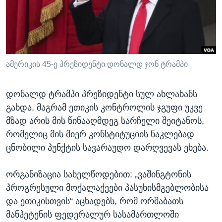
ᲡᲢᲣᲓᲘᲐ ᲕᲐᲨᲘᲜᲒᲢᲝᲜᲘ
ᲔᲙᲝᲜᲝᲛᲘᲙᲐ
Learning English
ᲯᲐᲜᲛᲠᲗᲔᲚᲝᲑᲐ
ᲗᲕᲐᲚᲘ ᲒᲕᲐᲓᲔᲕᲜᲔᲗ
ᲛᲔᲪᲜᲘᲔᲠᲔᲑᲐ
ᲘᲜᲢᲔᲠᲕᲘᲣ
ამერიკის 45-ე პრეზიდენტი დონალდ ჯონ ტრამპი
ᲙᲣᲚᲢᲣᲠᲐ
ენები
დონალდ ტრამპი პრეზიდენტი სულ ახლახანს
ᲒᲐᲚᲘᲚᲔᲝ
გახდა, მაგრამ ეთიკის კონტროლის ჯგუფი უკვე
ᲓᲔᲖᲘᲜᲤᲝᲠᲛᲐᲪᲘᲐ
მზად არის მის წინააღმდეგ სარჩელი შეიტანოს,
რომელიც მის მიერ კონსტიტუციის ნაკლებად
ცნობილი პუნქტის სავარაუდო დარღვევას ეხება.
ორგანიზაცია სახელწოდებით: „ვაშინგტონის
პროგრესული მოქალაქეები პასუხისმგებლობისა
და ეთიკისთვის“ აცხადებს, რომ ორშაბათს
მანჰეტენის ფედერალურ სასამართლოში