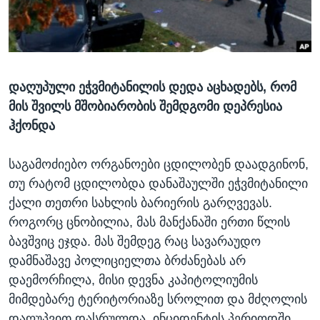
ᲡᲢᲣᲓᲘᲐ ᲕᲐᲨᲘᲜᲒᲢᲝᲜᲘ
ᲔᲙᲝᲜᲝᲛᲘᲙᲐ
Learning English
ᲯᲐᲜᲛᲠᲗᲔᲚᲝᲑᲐ
ᲗᲕᲐᲚᲘ ᲒᲕᲐᲓᲔᲕᲜᲔᲗ
ᲛᲔᲪᲜᲘᲔᲠᲔᲑᲐ
დაღუპული ეჭვმიტანილის დედა აცხადებს, რომ
ᲘᲜᲢᲔᲠᲕᲘᲣ
მის შვილს მშობიარობის შემდგომი დეპრესია
ᲙᲣᲚᲢᲣᲠᲐ
ჰქონდა
ენები
ᲒᲐᲚᲘᲚᲔᲝ
საგამოძიებო ორგანოები ცდილობენ დაადგინონ,
ᲓᲔᲖᲘᲜᲤᲝᲠᲛᲐᲪᲘᲐ
თუ რატომ ცდილობდა დანაშაულში ეჭვმიტანილი
ქალი თეთრი სახლის ბარიერის გარღვევას.
როგორც ცნობილია, მას მანქანაში ერთი წლის
ბავშვიც ეჯდა. მას შემდეგ რაც სავარაუდო
დამნაშავე პოლიციელთა ბრძანებას არ
დაემორჩილა, მისი დევნა კაპიტოლიუმის
მიმდებარე ტერიტორიაზე სროლით და მძღოლის
დაღუპვით დასრულდა. ინციდენტის პერიოდში