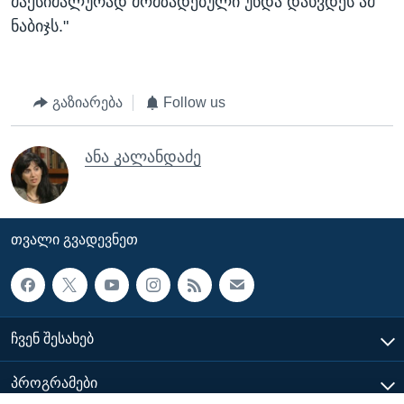
მაქსიმალურად მომზადებული უნდა დახვდეს ამ
ნაბიჯს."
გაზიარება
Follow us
ანა კალანდაძე
ᲗᲕᲐᲚᲘ ᲒᲕᲐᲓᲔᲕᲜᲔᲗ
ᲩᲕᲔᲜ ᲨᲔᲡᲐᲮᲔᲑ
ᲞᲠᲝᲒᲠᲐᲛᲔᲑᲘ