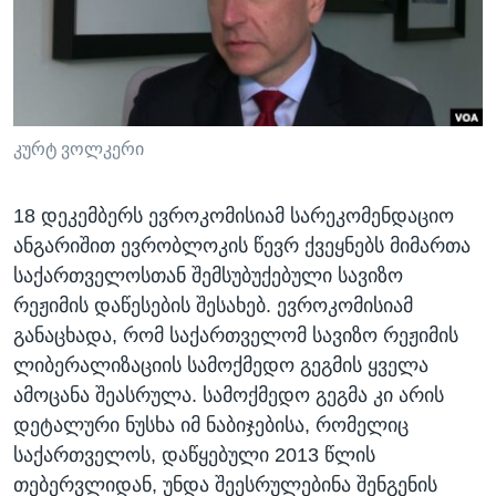
ᲡᲢᲣᲓᲘᲐ ᲕᲐᲨᲘᲜᲒᲢᲝᲜᲘ
ᲔᲙᲝᲜᲝᲛᲘᲙᲐ
Learning English
ᲯᲐᲜᲛᲠᲗᲔᲚᲝᲑᲐ
ᲗᲕᲐᲚᲘ ᲒᲕᲐᲓᲔᲕᲜᲔᲗ
ᲛᲔᲪᲜᲘᲔᲠᲔᲑᲐ
ᲘᲜᲢᲔᲠᲕᲘᲣ
კურტ ვოლკერი
ᲙᲣᲚᲢᲣᲠᲐ
ენები
18 დეკემბერს ევროკომისიამ სარეკომენდაციო
ᲒᲐᲚᲘᲚᲔᲝ
ანგარიშით ევრობლოკის წევრ ქვეყნებს მიმართა
ᲓᲔᲖᲘᲜᲤᲝᲠᲛᲐᲪᲘᲐ
საქართველოსთან შემსუბუქებული სავიზო
რეჟიმის დაწესების შესახებ. ევროკომისიამ
განაცხადა, რომ საქართველომ სავიზო რეჟიმის
ლიბერალიზაციის სამოქმედო გეგმის ყველა
ამოცანა შეასრულა. სამოქმედო გეგმა კი არის
დეტალური ნუსხა იმ ნაბიჯებისა, რომელიც
საქართველოს, დაწყებული 2013 წლის
თებერვლიდან, უნდა შეესრულებინა შენგენის