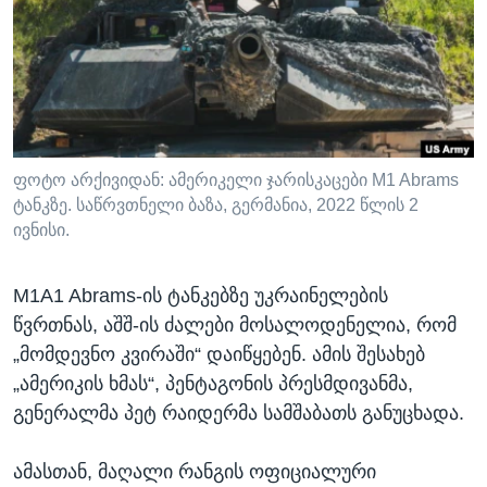
ᲡᲢᲣᲓᲘᲐ ᲕᲐᲨᲘᲜᲒᲢᲝᲜᲘ
ᲔᲙᲝᲜᲝᲛᲘᲙᲐ
Learning English
ᲯᲐᲜᲛᲠᲗᲔᲚᲝᲑᲐ
ᲗᲕᲐᲚᲘ ᲒᲕᲐᲓᲔᲕᲜᲔᲗ
ᲛᲔᲪᲜᲘᲔᲠᲔᲑᲐ
ᲘᲜᲢᲔᲠᲕᲘᲣ
ᲙᲣᲚᲢᲣᲠᲐ
ფოტო არქივიდან: ამერიკელი ჯარისკაცები M1 Abrams
ენები
ტანკზე. საწრვთნელი ბაზა, გერმანია, 2022 წლის 2
ᲒᲐᲚᲘᲚᲔᲝ
ივნისი.
ᲓᲔᲖᲘᲜᲤᲝᲠᲛᲐᲪᲘᲐ
M1A1 Abrams-ის ტანკებზე უკრაინელების
წვრთნას, აშშ-ის ძალები მოსალოდენელია, რომ
„მომდევნო კვირაში“ დაიწყებენ. ამის შესახებ
„ამერიკის ხმას“, პენტაგონის პრესმდივანმა,
გენერალმა პეტ რაიდერმა სამშაბათს განუცხადა.
ამასთან, მაღალი რანგის ოფიციალური