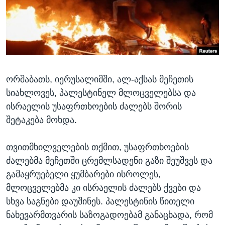
ᲡᲢᲣᲓᲘᲐ ᲕᲐᲨᲘᲜᲒᲢᲝᲜᲘ
ᲔᲙᲝᲜᲝᲛᲘᲙᲐ
Learning English
ᲯᲐᲜᲛᲠᲗᲔᲚᲝᲑᲐ
ᲗᲕᲐᲚᲘ ᲒᲕᲐᲓᲔᲕᲜᲔᲗ
ᲛᲔᲪᲜᲘᲔᲠᲔᲑᲐ
ᲘᲜᲢᲔᲠᲕᲘᲣ
ორშაბათს, იერუსალიმში, ალ-აქსას მეჩეთის
ᲙᲣᲚᲢᲣᲠᲐ
ენები
სიახლოვეს, პალესტინელ მლოცველებსა და
ᲒᲐᲚᲘᲚᲔᲝ
ისრაელის უსაფრთხოების ძალებს შორის
ᲓᲔᲖᲘᲜᲤᲝᲠᲛᲐᲪᲘᲐ
შეტაკება მოხდა.
თვითმხილველების თქმით, უსაფრთხოების
ძალებმა მეჩეთში ცრემლსადენი გაზი შეუშვეს და
გამაყრუებელი ყუმბარები ისროლეს,
მლოცველებმა კი ისრაელის ძალებს ქვები და
სხვა საგნები დაუშინეს. პალესტინის წითელი
ნახევარმთვარის საზოგადოებამ განაცხადა, რომ