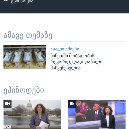
გაზიარება
ამავე თემაზე
ᲐᲮᲐᲚᲘ ᲐᲛᲑᲔᲑᲘ
ჩინეთში შობადობის
რეკორდულად დაბალი
მაჩვენებელია
ეპიზოდები