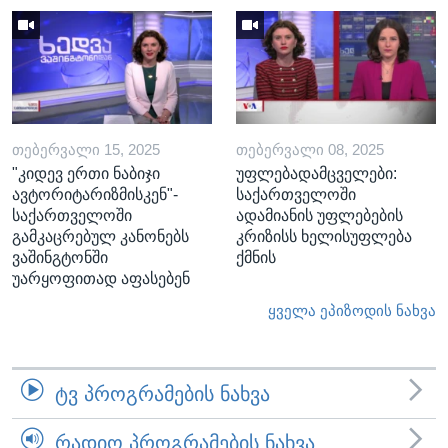
ᲗᲔᲑᲔᲠᲕᲐᲚᲘ 15, 2025
ᲗᲔᲑᲔᲠᲕᲐᲚᲘ 08, 2025
"კიდევ ერთი ნაბიჯი
უფლებადამცველები:
ავტორიტარიზმისკენ"-
საქართველოში
საქართველოში
ადამიანის უფლებების
გამკაცრებულ კანონებს
კრიზისს ხელისუფლება
ვაშინგტონში
ქმნის
უარყოფითად აფასებენ
ყველა ეპიზოდის ნახვა
ᲢᲕ ᲞᲠᲝᲒᲠᲐᲛᲔᲑᲘᲡ ᲜᲐᲮᲕᲐ
ᲠᲐᲓᲘᲝ ᲞᲠᲝᲒᲠᲐᲛᲔᲑᲘᲡ ᲜᲐᲮᲕᲐ