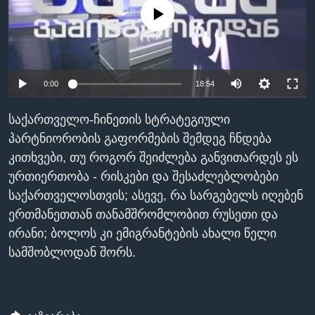
No media source currently available
ᲡᲢᲣᲓᲘᲐ ᲕᲐᲨᲘᲜᲒᲢᲝᲜᲘ
ᲔᲙᲝᲜᲝᲛᲘᲙᲐ
Learning English
ᲯᲐᲜᲛᲠᲗᲔᲚᲝᲑᲐ
ᲗᲕᲐᲚᲘ ᲒᲕᲐᲓᲔᲕᲜᲔᲗ
ᲛᲔᲪᲜᲘᲔᲠᲔᲑᲐ
0:00
18:54
ᲘᲜᲢᲔᲠᲕᲘᲣ
ᲙᲣᲚᲢᲣᲠᲐ
საქართველო-ჩინეთის სტრატეგიული
ენები
პარტნიორობის გაფორმების შემდეგ ჩნდება
ᲒᲐᲚᲘᲚᲔᲝ
კითხვები, თუ როგორ შეიძლება განვითარდეს ეს
ᲓᲔᲖᲘᲜᲤᲝᲠᲛᲐᲪᲘᲐ
ურთიერთობა - რისკები და შესაძლებლობები
საქართველოსთვის; ასევე, რა სარგებელს იღებენ
ერთმანეთთან თანამშრომლობით რუსეთი და
ირანი; ბოლოს კი ემიგრანტების ახალი წელი
სამშობლოდან შორს.