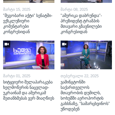
ᲛᲐᲠᲢᲘ 15, 2025
ᲛᲐᲠᲢᲘ 08, 2025
"მეგობარი აქტი" სენატში-
"ამერიკა დაბრუნდა"-
ექსკლუზიური
პრეზიდენტ ტრამპის
კომენტარები
მთავარი გზავნილები
კონგრესიდან
კონგრესიდან
ᲛᲐᲠᲢᲘ 01, 2025
ᲗᲔᲑᲔᲠᲕᲐᲚᲘ 22, 2025
სიტყვიერი შელაპარაკება
ვაშინგტონში
ხელმოწერის ნაცვლად-
საქართველოს
უკრაინამ და ამერიკამ
მთავრობის დუმილს,
შეთანხმებას ვერ მიაღწიეს
სოხუმში აეროპორტის
გახსნაზე, "სამარცხვინოს"
უწოდებენ