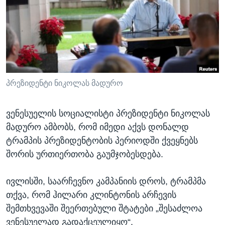
ᲡᲢᲣᲓᲘᲐ ᲕᲐᲨᲘᲜᲒᲢᲝᲜᲘ
ᲔᲙᲝᲜᲝᲛᲘᲙᲐ
Learning English
ᲯᲐᲜᲛᲠᲗᲔᲚᲝᲑᲐ
ᲗᲕᲐᲚᲘ ᲒᲕᲐᲓᲔᲕᲜᲔᲗ
ᲛᲔᲪᲜᲘᲔᲠᲔᲑᲐ
ᲘᲜᲢᲔᲠᲕᲘᲣ
ᲙᲣᲚᲢᲣᲠᲐ
პრეზიდენტი ნიკოლას მადურო
ენები
ᲒᲐᲚᲘᲚᲔᲝ
ვენესუელის სოციალისტი პრეზიდენტი ნიკოლას
ᲓᲔᲖᲘᲜᲤᲝᲠᲛᲐᲪᲘᲐ
მადურო ამბობს, რომ იმედი აქვს დონალდ
ტრამპის პრეზიდენტობის პერიოდში ქვეყნებს
შორის ურთიერთობა გაუმჯობესდება.
ივლისში, საარჩევნო კამპანიის დროს, ტრამპმა
თქვა, რომ ჰილარი კლინტონის არჩევის
შემთხვევაში შეერთებული შტატები „შესაძლოა
ვენესუელად გადაქცეულიყო“.