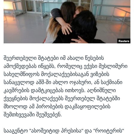
ᲡᲢᲣᲓᲘᲐ ᲕᲐᲨᲘᲜᲒᲢᲝᲜᲘ
ᲔᲙᲝᲜᲝᲛᲘᲙᲐ
Learning English
ᲯᲐᲜᲛᲠᲗᲔᲚᲝᲑᲐ
ᲗᲕᲐᲚᲘ ᲒᲕᲐᲓᲔᲕᲜᲔᲗ
ᲛᲔᲪᲜᲘᲔᲠᲔᲑᲐ
ᲘᲜᲢᲔᲠᲕᲘᲣ
ᲙᲣᲚᲢᲣᲠᲐ
ენები
შეერთებული შტატები იმ ახალი წესების
ᲒᲐᲚᲘᲚᲔᲝ
ამოქმედებას იწყებს, რომელიც ექვსი მუსლიმური
ᲓᲔᲖᲘᲜᲤᲝᲠᲛᲐᲪᲘᲐ
სახელმწიფოს მოქალაქეებისაგან ვიზების
სანაცვლოდ აშშ-ში ახლო ოჯახური, ან საქმიანი
კავშრების დამტკიცებას ითხოვს. აღნიშნული
ქვეყნების მოქალაქეებს შეერთებულ შტატებში
მხოლოდ ამ პირობების დაკმაყოფილების
შემთხვევაში შეუშვებენ.
სააგენტო "ასოშეიტიდ პრესისა" და "როიტერის"