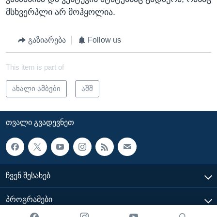
მსხვერპლი არ მოჰყოლია.
გაზიარება
Follow us
This item is part of
ახალი ამბები
აშშ
ᲗᲕᲐᲚᲘ ᲒᲕᲐᲓᲔᲕᲜᲔᲗ
ᲩᲕᲔᲜ ᲨᲔᲡᲐᲮᲔᲑ
ᲞᲠᲝᲒᲠᲐᲛᲔᲑᲘ