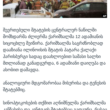
ᲡᲢᲣᲓᲘᲐ ᲕᲐᲨᲘᲜᲒᲢᲝᲜᲘ
ᲔᲙᲝᲜᲝᲛᲘᲙᲐ
Learning English
ᲯᲐᲜᲛᲠᲗᲔᲚᲝᲑᲐ
ᲗᲕᲐᲚᲘ ᲒᲕᲐᲓᲔᲕᲜᲔᲗ
ᲛᲔᲪᲜᲘᲔᲠᲔᲑᲐ
შეერთებული შტატების ცენტრალურ ნაწილში
ᲘᲜᲢᲔᲠᲕᲘᲣ
მომხდარმა ძლიერმა ქარიშხალმა 12 ადამიანის
ᲙᲣᲚᲢᲣᲠᲐ
სიცოცხლე შეიწირა. ქარიშხალმა საგრძნობლად
ენები
ᲒᲐᲚᲘᲚᲔᲝ
დააზიანა ილინოისის შტატის პატარა ქალაქი
ჰარისბურგი სადაც დაახლოებით სამასი სალხი
ᲓᲔᲖᲘᲜᲤᲝᲠᲛᲐᲪᲘᲐ
მთლიანად განადგურდა, 6 ადამიანი დაიღუპა და
ასობით დაშავდა.
ანალოგიური მდგომარობაა მისურისა და ტენესის
შტატებშიც.
სინოპტიკოსების თქმით აღნიშნულმა ქარიშხალმა
კანზასისა და კენტუკის შტატებსაც გადაურა, რასაც