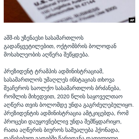
ᲡᲢᲣᲓᲘᲐ ᲕᲐᲨᲘᲜᲒᲢᲝᲜᲘ
ᲔᲙᲝᲜᲝᲛᲘᲙᲐ
Learning English
ᲯᲐᲜᲛᲠᲗᲔᲚᲝᲑᲐ
ᲗᲕᲐᲚᲘ ᲒᲕᲐᲓᲔᲕᲜᲔᲗ
ᲛᲔᲪᲜᲘᲔᲠᲔᲑᲐ
აშშ-ის უზენაესი სასამართლოს
ᲘᲜᲢᲔᲠᲕᲘᲣ
გადაწყვეტილებით, ოქტომბრის ბოლოდან
ᲙᲣᲚᲢᲣᲠᲐ
მოსახლეობის აღწერა შეწყდება.
ენები
ᲒᲐᲚᲘᲚᲔᲝ
პრეზიდენტ ტრამპის ადმინისტრაციამ,
ᲓᲔᲖᲘᲜᲤᲝᲠᲛᲐᲪᲘᲐ
სასამართლოს უმაღლეს ინსტაციას თხოვა
შეაჩეროს საოლქო სასამართლოს ბრძანება,
რომლის მიხედვით, 2020 წლის საყოველთაო
აღწერა თვის ბოლომდე უნდა გაგრძელებულიყო.
პრეზიდენტის ადმინისტრაცია ამტკიცებდა, რომ
პროცესი დაუყოვნებლივ უნდა შემწყდარიყო,
რათა აღწერის ბიუროს საშუალება ჰქონადა,
დაწესებულ ვადებში წარედგნა დათვლილი